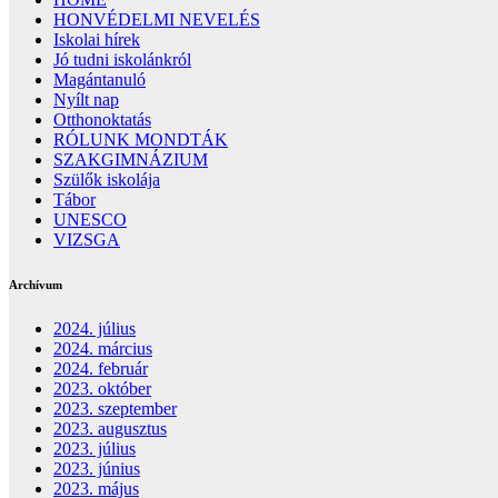
HONVÉDELMI NEVELÉS
Iskolai hírek
Jó tudni iskolánkról
Magántanuló
Nyílt nap
Otthonoktatás
RÓLUNK MONDTÁK
SZAKGIMNÁZIUM
Szülők iskolája
Tábor
UNESCO
VIZSGA
Archívum
2024. július
2024. március
2024. február
2023. október
2023. szeptember
2023. augusztus
2023. július
2023. június
2023. május