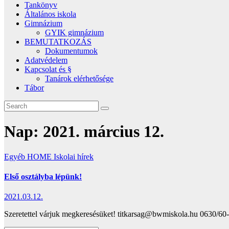
Tankönyv
Általános iskola
Gimnázium
GYIK gimnázium
BEMUTATKOZÁS
Dokumentumok
Adatvédelem
Kapcsolat és §
Tanárok elérhetősége
Tábor
Nap:
2021. március 12.
Egyéb
HOME
Iskolai hírek
Első osztályba lépünk!
2021.03.12.
Szeretettel várjuk megkeresésüket! titkarsag@bwmiskola.hu 0630/60