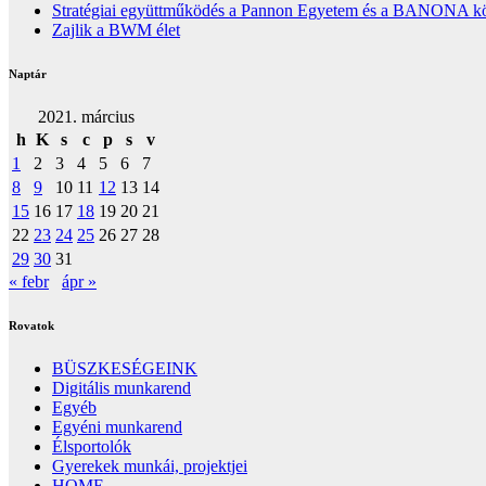
Stratégiai együttműködés a Pannon Egyetem és a BANONA közöt
Zajlik a BWM élet
Naptár
2021. március
h
K
s
c
p
s
v
1
2
3
4
5
6
7
8
9
10
11
12
13
14
15
16
17
18
19
20
21
22
23
24
25
26
27
28
29
30
31
« febr
ápr »
Rovatok
BÜSZKESÉGEINK
Digitális munkarend
Egyéb
Egyéni munkarend
Élsportolók
Gyerekek munkái, projektjei
HOME