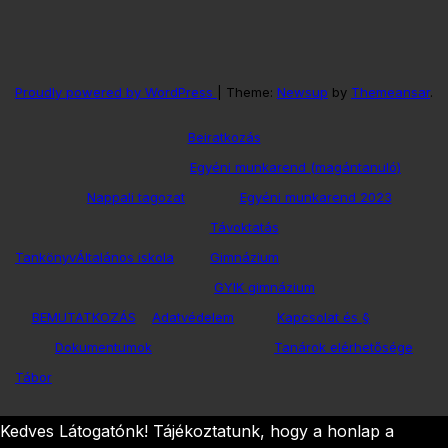
Proudly powered by WordPress
|
Theme:
Newsup
by
Themeansar
.
Beiratkozás
Egyéni munkarend (magántanuló)
Nappali tagozat
Egyéni munkarend 2023
Távoktatás
Tankönyv
Általános iskola
Gimnázium
GYIK gimnázium
BEMUTATKOZÁS
Adatvédelem
Kapcsolat és §
Dokumentumok
Tanárok elérhetősége
Tábor
Kedves Látogatónk! Tájékoztatunk, hogy a honlap a