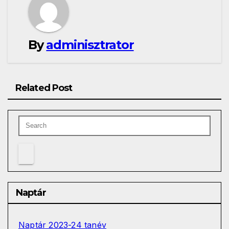
By
adminisztrator
Related Post
Naptár
Naptár 2023-24 tanév