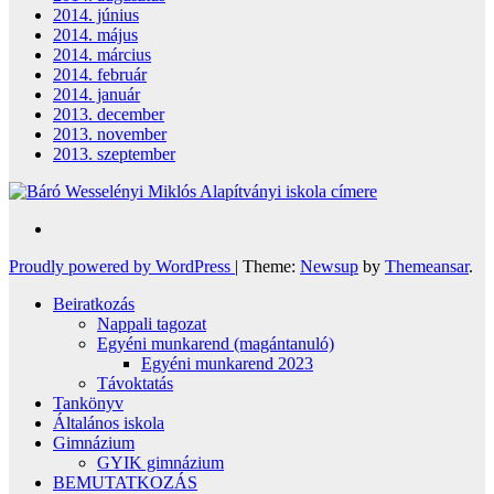
2014. június
2014. május
2014. március
2014. február
2014. január
2013. december
2013. november
2013. szeptember
Proudly powered by WordPress
|
Theme:
Newsup
by
Themeansar
.
Beiratkozás
Nappali tagozat
Egyéni munkarend (magántanuló)
Egyéni munkarend 2023
Távoktatás
Tankönyv
Általános iskola
Gimnázium
GYIK gimnázium
BEMUTATKOZÁS