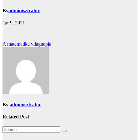
By
adminisztrator
ápr 9, 2021
Bejegyzés
A matematika világnapja
navigáció
By
adminisztrator
Related Post