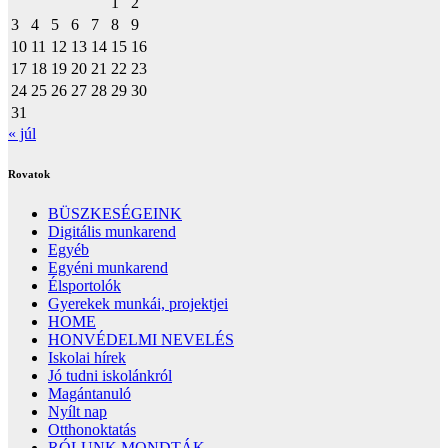
1
2
3
4
5
6
7
8
9
10
11
12
13
14
15
16
17
18
19
20
21
22
23
24
25
26
27
28
29
30
31
« júl
Rovatok
BÜSZKESÉGEINK
Digitális munkarend
Egyéb
Egyéni munkarend
Élsportolók
Gyerekek munkái, projektjei
HOME
HONVÉDELMI NEVELÉS
Iskolai hírek
Jó tudni iskolánkról
Magántanuló
Nyílt nap
Otthonoktatás
RÓLUNK MONDTÁK