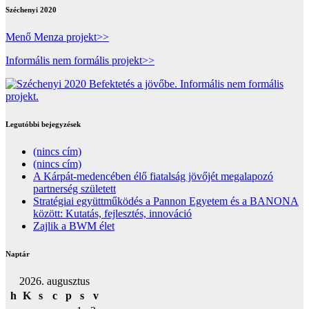
Széchenyi 2020
Menő Menza projekt>>
Informális nem formális projekt>>
Legutóbbi bejegyzések
(nincs cím)
(nincs cím)
A Kárpát-medencében élő fiatalság jövőjét megalapozó
partnerség született
Stratégiai együttműködés a Pannon Egyetem és a BANONA
között: Kutatás, fejlesztés, innováció
Zajlik a BWM élet
Naptár
2026. augusztus
h
K
s
c
p
s
v