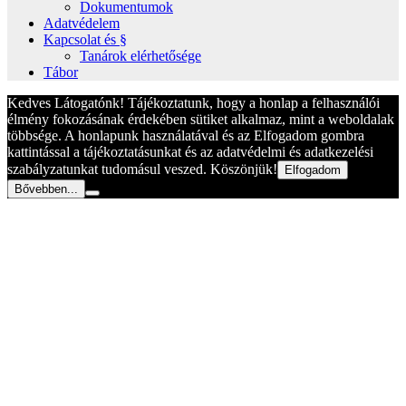
Dokumentumok
Adatvédelem
Kapcsolat és §
Tanárok elérhetősége
Tábor
Kedves Látogatónk! Tájékoztatunk, hogy a honlap a felhasználói
élmény fokozásának érdekében sütiket alkalmaz, mint a weboldalak
többsége. A honlapunk használatával és az Elfogadom gombra
kattintással a tájékoztatásunkat és az adatvédelmi és adatkezelési
szabályzatunkat tudomásul veszed. Köszönjük!
Elfogadom
Bővebben...