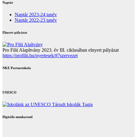
Naptár
Naptár 2023-24 tanév
Naptár 2022-23 tanév
Elnyert pályázat
Pro Filii Alapítvány 2023. év III. ciklusában elnyert pályázat
https://profilii.hu/nyertesek/#7szervezet
NKE Partneriskola
UNESCO
Digitális munkarend