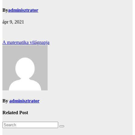
By
adminisztrator
ápr 9, 2021
Bejegyzés
A matematika világnapja
navigáció
By
adminisztrator
Related Post