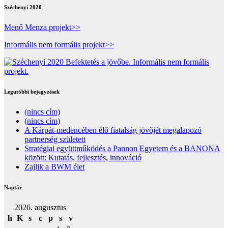
Széchenyi 2020
Menő Menza projekt>>
Informális nem formális projekt>>
Legutóbbi bejegyzések
(nincs cím)
(nincs cím)
A Kárpát-medencében élő fiatalság jövőjét megalapozó
partnerség született
Stratégiai együttműködés a Pannon Egyetem és a BANONA
között: Kutatás, fejlesztés, innováció
Zajlik a BWM élet
Naptár
2026. augusztus
h
K
s
c
p
s
v