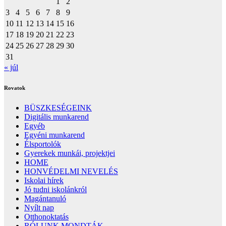
1
2
3
4
5
6
7
8
9
10
11
12
13
14
15
16
17
18
19
20
21
22
23
24
25
26
27
28
29
30
31
« júl
Rovatok
BÜSZKESÉGEINK
Digitális munkarend
Egyéb
Egyéni munkarend
Élsportolók
Gyerekek munkái, projektjei
HOME
HONVÉDELMI NEVELÉS
Iskolai hírek
Jó tudni iskolánkról
Magántanuló
Nyílt nap
Otthonoktatás
RÓLUNK MONDTÁK