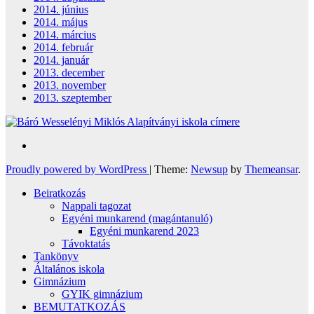
2014. június
2014. május
2014. március
2014. február
2014. január
2013. december
2013. november
2013. szeptember
Proudly powered by WordPress
|
Theme:
Newsup
by
Themeansar
.
Beiratkozás
Nappali tagozat
Egyéni munkarend (magántanuló)
Egyéni munkarend 2023
Távoktatás
Tankönyv
Általános iskola
Gimnázium
GYIK gimnázium
BEMUTATKOZÁS