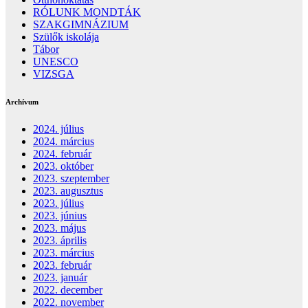
RÓLUNK MONDTÁK
SZAKGIMNÁZIUM
Szülők iskolája
Tábor
UNESCO
VIZSGA
Archívum
2024. július
2024. március
2024. február
2023. október
2023. szeptember
2023. augusztus
2023. július
2023. június
2023. május
2023. április
2023. március
2023. február
2023. január
2022. december
2022. november