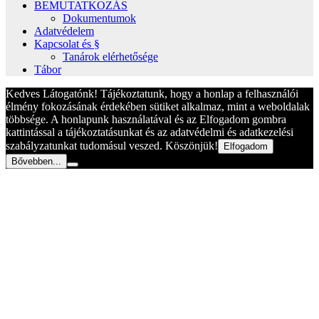
BEMUTATKOZÁS
Dokumentumok
Adatvédelem
Kapcsolat és §
Tanárok elérhetősége
Tábor
Kedves Látogatónk! Tájékoztatunk, hogy a honlap a felhasználói
élmény fokozásának érdekében sütiket alkalmaz, mint a weboldalak
többsége. A honlapunk használatával és az Elfogadom gombra
kattintással a tájékoztatásunkat és az adatvédelmi és adatkezelési
szabályzatunkat tudomásul veszed. Köszönjük!
Elfogadom
Bővebben...