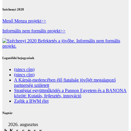
Széchenyi 2020
Menő Menza projekt>>
Informális nem formális projekt>>
Legutóbbi bejegyzések
(nincs cím)
(nincs cím)
A Kárpát-medencében élő fiatalság jövőjét megalapozó
partnerség született
Stratégiai együttműködés a Pannon Egyetem és a BANONA
között: Kutatás, fejlesztés, innováció
Zajlik a BWM élet
Naptár
2026. augusztus
h
K
s
c
p
s
v