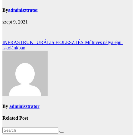
By
adminisztrator
szept 9, 2021
Bejegyzés
INFRASTRUKTURÁLIS FEJLESZTÉS-Műfüves pálya épül
iskolánkban
navigáció
By
adminisztrator
Related Post