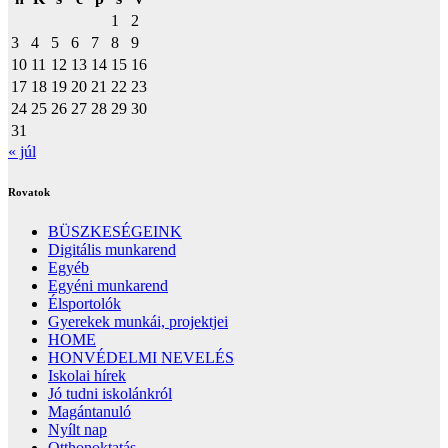
1
2
3
4
5
6
7
8
9
10
11
12
13
14
15
16
17
18
19
20
21
22
23
24
25
26
27
28
29
30
31
« júl
Rovatok
BÜSZKESÉGEINK
Digitális munkarend
Egyéb
Egyéni munkarend
Élsportolók
Gyerekek munkái, projektjei
HOME
HONVÉDELMI NEVELÉS
Iskolai hírek
Jó tudni iskolánkról
Magántanuló
Nyílt nap
Otthonoktatás