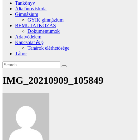
Tankönyv
Általános iskola
Gimnázium
GYIK gimnázium
BEMUTATKOZÁS
Dokumentumok
Adatvédelem
Kapcsolat és §
Tanárok elérhetősége
Tábor
IMG_20210909_105849