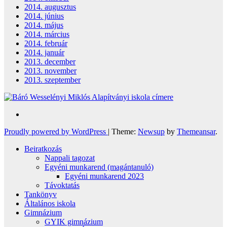
2014. augusztus
2014. június
2014. május
2014. március
2014. február
2014. január
2013. december
2013. november
2013. szeptember
Proudly powered by WordPress
|
Theme:
Newsup
by
Themeansar
.
Beiratkozás
Nappali tagozat
Egyéni munkarend (magántanuló)
Egyéni munkarend 2023
Távoktatás
Tankönyv
Általános iskola
Gimnázium
GYIK gimnázium