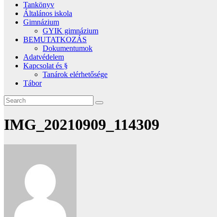
Tankönyv
Általános iskola
Gimnázium
GYIK gimnázium
BEMUTATKOZÁS
Dokumentumok
Adatvédelem
Kapcsolat és §
Tanárok elérhetősége
Tábor
IMG_20210909_114309