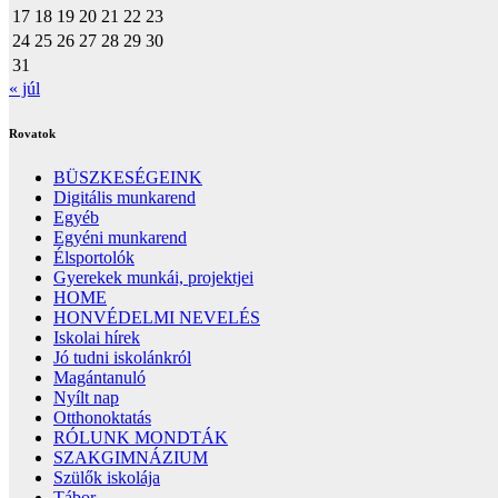
17
18
19
20
21
22
23
24
25
26
27
28
29
30
31
« júl
Rovatok
BÜSZKESÉGEINK
Digitális munkarend
Egyéb
Egyéni munkarend
Élsportolók
Gyerekek munkái, projektjei
HOME
HONVÉDELMI NEVELÉS
Iskolai hírek
Jó tudni iskolánkról
Magántanuló
Nyílt nap
Otthonoktatás
RÓLUNK MONDTÁK
SZAKGIMNÁZIUM
Szülők iskolája
Tábor