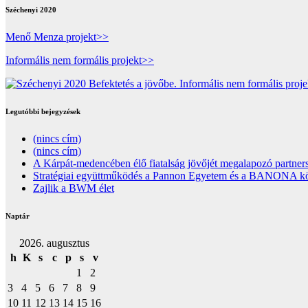
Széchenyi 2020
Menő Menza projekt>>
Informális nem formális projekt>>
Legutóbbi bejegyzések
(nincs cím)
(nincs cím)
A Kárpát-medencében élő fiatalság jövőjét megalapozó partners
Stratégiai együttműködés a Pannon Egyetem és a BANONA közöt
Zajlik a BWM élet
Naptár
2026. augusztus
h
K
s
c
p
s
v
1
2
3
4
5
6
7
8
9
10
11
12
13
14
15
16