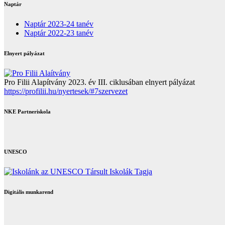
Naptár
Naptár 2023-24 tanév
Naptár 2022-23 tanév
Elnyert pályázat
Pro Filii Alapítvány 2023. év III. ciklusában elnyert pályázat
https://profilii.hu/nyertesek/#7szervezet
NKE Partneriskola
UNESCO
Digitális munkarend