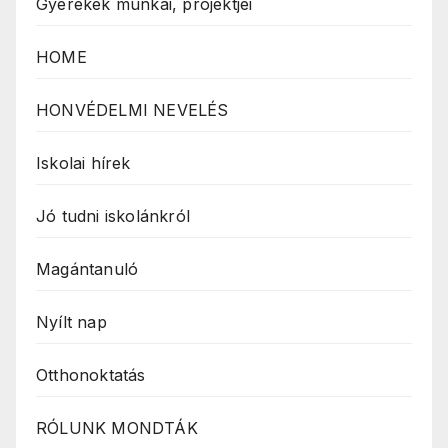
Gyerekek munkái, projektjei
HOME
HONVÉDELMI NEVELÉS
Iskolai hírek
Jó tudni iskolánkról
Magántanuló
Nyílt nap
Otthonoktatás
RÓLUNK MONDTÁK