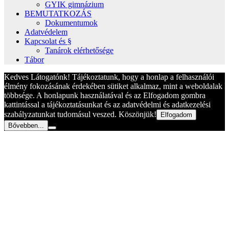
GYIK gimnázium
BEMUTATKOZÁS
Dokumentumok
Adatvédelem
Kapcsolat és §
Tanárok elérhetősége
Tábor
Kedves Látogatónk! Tájékoztatunk, hogy a honlap a felhasználói
élmény fokozásának érdekében sütiket alkalmaz, mint a weboldalak
többsége. A honlapunk használatával és az Elfogadom gombra
kattintással a tájékoztatásunkat és az adatvédelmi és adatkezelési
szabályzatunkat tudomásul veszed. Köszönjük!
Elfogadom
Bővebben...