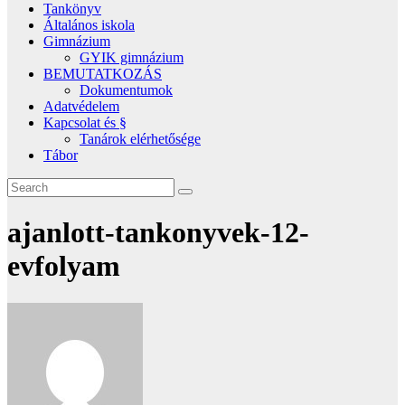
Tankönyv
Általános iskola
Gimnázium
GYIK gimnázium
BEMUTATKOZÁS
Dokumentumok
Adatvédelem
Kapcsolat és §
Tanárok elérhetősége
Tábor
ajanlott-tankonyvek-12-
evfolyam