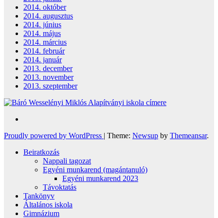
2014. október
2014. augusztus
2014. június
2014. május
2014. március
2014. február
2014. január
2013. december
2013. november
2013. szeptember
Proudly powered by WordPress
|
Theme:
Newsup
by
Themeansar
.
Beiratkozás
Nappali tagozat
Egyéni munkarend (magántanuló)
Egyéni munkarend 2023
Távoktatás
Tankönyv
Általános iskola
Gimnázium