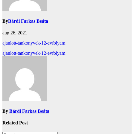
By
Bárdi Farkas Beáta
aug 26, 2021
ajanlott-tankonyvek-12-evfolyam
Bejegyzés
ajanlott-tankonyvek-12-evfolyam
navigáció
By
Bárdi Farkas Beáta
Related Post