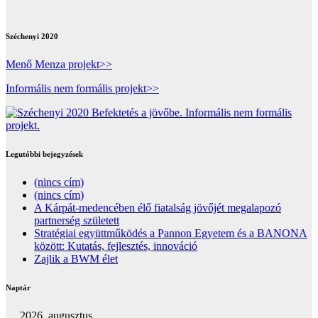
Széchenyi 2020
Menő Menza projekt>>
Informális nem formális projekt>>
Legutóbbi bejegyzések
(nincs cím)
(nincs cím)
A Kárpát-medencében élő fiatalság jövőjét megalapozó
partnerség született
Stratégiai együttműködés a Pannon Egyetem és a BANONA
között: Kutatás, fejlesztés, innováció
Zajlik a BWM élet
Naptár
2026. augusztus