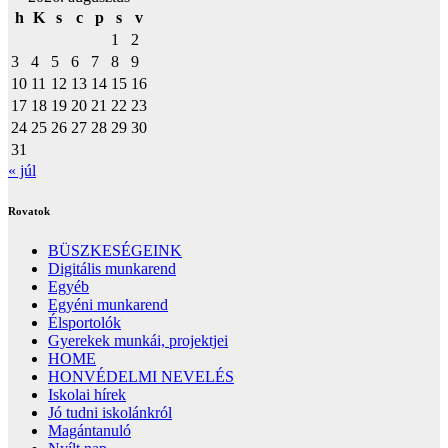
h
K
s
c
p
s
v
1
2
3
4
5
6
7
8
9
10
11
12
13
14
15
16
17
18
19
20
21
22
23
24
25
26
27
28
29
30
31
« júl
Rovatok
BÜSZKESÉGEINK
Digitális munkarend
Egyéb
Egyéni munkarend
Élsportolók
Gyerekek munkái, projektjei
HOME
HONVÉDELMI NEVELÉS
Iskolai hírek
Jó tudni iskolánkról
Magántanuló