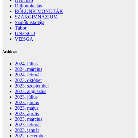
Nyílt nap
Otthonoktatás
RÓLUNK MONDTÁK
SZAKGIMNÁZIUM
Szülők iskolája
Tábor
UNESCO
VIZSGA
Archívum
2024. július
2024. március
2024. február
2023. október
2023. szeptember
2023. augusztus
2023. július
2023. június
2023. május
2023. április
2023. március
2023. február
2023. január
2022. december