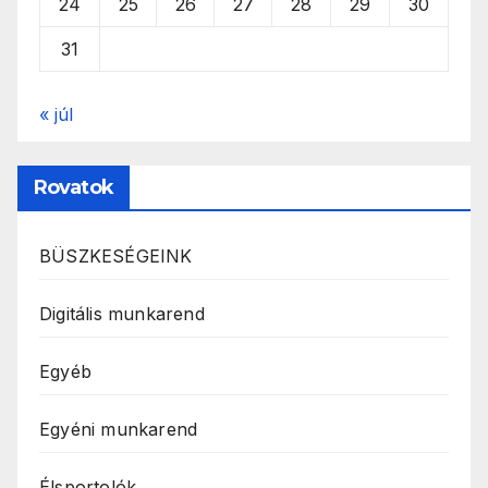
24
25
26
27
28
29
30
31
« júl
Rovatok
BÜSZKESÉGEINK
Digitális munkarend
Egyéb
Egyéni munkarend
Élsportolók