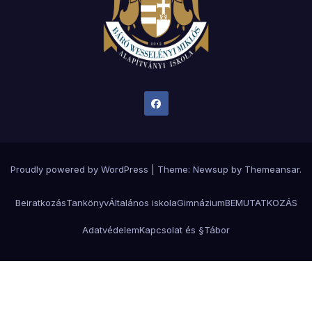
Proudly powered by WordPress
|
Theme:
Newsup
by
Themeansar
.
Beiratkozás
Tankönyv
Általános iskola
Gimnázium
BEMUTATKOZÁS
Adatvédelem
Kapcsolat és §
Tábor