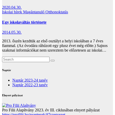
2020.04.30.
Iskolai hírek
Magántanuló
Otthonoktatás
Egy iskolaváltás története
2014.05.30.
2013. őszén kezdtük az első osztályt a helyi iskolában a 7 éves
fiammal. (Az óvodára ráhúzott egy plusz évet még előtte.) Sajnos
szakmai információkat nem szereztem be előzetesen az iskolai…
Naptár
Naptár 2023-24 tanév
Naptár 2022-23 tanév
Elnyert pályázat
Pro Filii Alapítvány 2023. év III. ciklusában elnyert pályázat
https://profilii.hu/nyertesek/#7szervezet