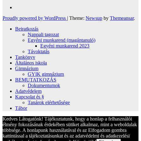
Proudly powered by WordPress
|
Theme:
Newsup
by
Themeansar
.
Beiratkozás
Nappali tagozat
Egyéni munkarend (magántanuló)
Egyéni munkarend 2023
Távoktatás
Tankönyv
Általános iskola
Gimnázium
GYIK gimnázium
BEMUTATKOZÁS
Dokumentumok
Adatvédelem
Kapcsolat és §
Tanárok elérhetősége
Tábor
Kedves Látogatónk! Tájékoztatunk, hogy a honlap a felhasználói
élmény fokozásának érdekében sütiket alkalmaz, mint a weboldalak
többsége. A honlapunk használatával és az Elfogadom gombra
kattintással a tájékoztatásunkat és az adatvédelmi és adatkezelési