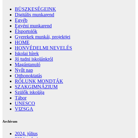
BÜSZKESÉGEINK
Digitális munkarend
Egyéb
Egyéni munkarend
Élsportolók
Gyerekek munkái, projektjei
HOME
HONVÉDELMI NEVELÉS
Iskolai hírek
Jó tudni iskolánkról
Magántanuló
Nyílt nap
Otthonoktatás
RÓLUNK MONDTÁK
SZAKGIMNÁZIUM
Szülők iskolája
Tábor
UNESCO
VIZSGA
Archívum
2024. július