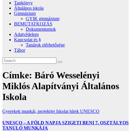
Tankönyv
Általános iskola
Gimnázium
GYIK gimnázium
BEMUTATKOZÁS
Dokumentumok
Adatvédelem
Kapcsolat és §
Tanárok elérhetősége
Tábor
Címke:
Báró Wesselényi
Miklós Alapítványi Általános
Iskola
Gyerekek munkái, projektjei
Iskolai hírek
UNESCO
UNESCO – A FÖLD NAPJA SZIGETI BENI 7. OSZTÁLYOS
TANULÓ MUNKÁJA