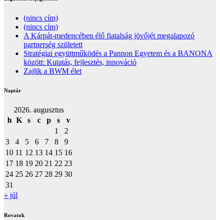
(nincs cím)
(nincs cím)
A Kárpát-medencében élő fiatalság jövőjét megalapozó
partnerség született
Stratégiai együttműködés a Pannon Egyetem és a BANONA
között: Kutatás, fejlesztés, innováció
Zajlik a BWM élet
Naptár
2026. augusztus
h
K
s
c
p
s
v
1
2
3
4
5
6
7
8
9
10
11
12
13
14
15
16
17
18
19
20
21
22
23
24
25
26
27
28
29
30
31
« júl
Rovatok