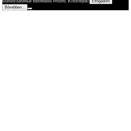
szabályzatunkat tudomásul veszed. Köszönjük!
Elfogadom
Bővebben...