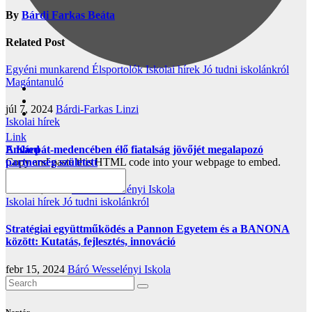
By
Bárdi Farkas Beáta
Related Post
Egyéni munkarend
Élsportolók
Iskolai hírek
Jó tudni iskolánkról
Magántanuló
júl 7, 2024
Bárdi-Farkas Linzi
Iskolai hírek
Link
A Kárpát-medencében élő fiatalság jövőjét megalapozó
Embed
partnerség született
Copy and paste this HTML code into your webpage to embed.
márc 19, 2024
Báró Wesselényi Iskola
Iskolai hírek
Jó tudni iskolánkról
Stratégiai együttműködés a Pannon Egyetem és a BANONA
között: Kutatás, fejlesztés, innováció
febr 15, 2024
Báró Wesselényi Iskola
Naptár