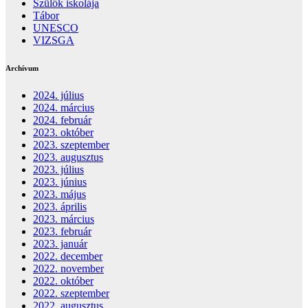
Szülők iskolája
Tábor
UNESCO
VIZSGA
Archívum
2024. július
2024. március
2024. február
2023. október
2023. szeptember
2023. augusztus
2023. július
2023. június
2023. május
2023. április
2023. március
2023. február
2023. január
2022. december
2022. november
2022. október
2022. szeptember
2022. augusztus