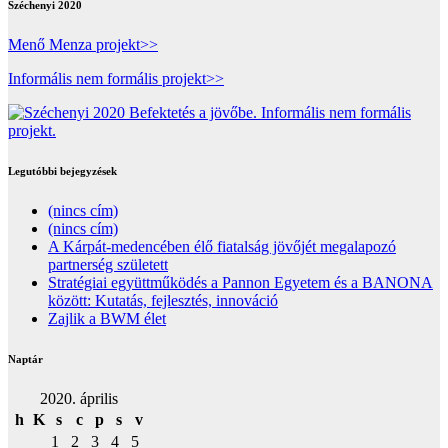
Széchenyi 2020
Menő Menza projekt>>
Informális nem formális projekt>>
Legutóbbi bejegyzések
(nincs cím)
(nincs cím)
A Kárpát-medencében élő fiatalság jövőjét megalapozó
partnerség született
Stratégiai együttműködés a Pannon Egyetem és a BANONA
között: Kutatás, fejlesztés, innováció
Zajlik a BWM élet
Naptár
2020. április
h
K
s
c
p
s
v
1
2
3
4
5