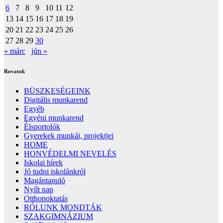
6
7
8
9
10
11
12
13
14
15
16
17
18
19
20
21
22
23
24
25
26
27
28
29
30
« márc
jún »
Rovatok
BÜSZKESÉGEINK
Digitális munkarend
Egyéb
Egyéni munkarend
Élsportolók
Gyerekek munkái, projektjei
HOME
HONVÉDELMI NEVELÉS
Iskolai hírek
Jó tudni iskolánkról
Magántanuló
Nyílt nap
Otthonoktatás
RÓLUNK MONDTÁK
SZAKGIMNÁZIUM