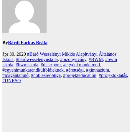
By
Bárdi Farkas Beáta
ápr 30, 2020
#Báró Wesselényi Miklós Alapítványi Általános
Iskola
,
#bárówesselenyiiskola
,
#bizonyitvány
,
#BWM
,
#bwm
iskola
,
#bwmiskola
,
#diaszpóra
,
#egyéni munkarend
,
#egyenimunkarendkülföldieknek
,
#érettségi
,
#gimnázium
,
#magántanuló
,
#noblesseoblige
,
#projekteducation
,
#projektoktatás
,
#UNESO