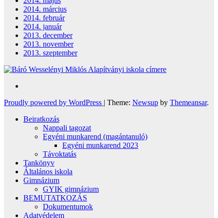
2014. május
2014. március
2014. február
2014. január
2013. december
2013. november
2013. szeptember
Proudly powered by WordPress
|
Theme:
Newsup
by
Themeansar
.
Beiratkozás
Nappali tagozat
Egyéni munkarend (magántanuló)
Egyéni munkarend 2023
Távoktatás
Tankönyv
Általános iskola
Gimnázium
GYIK gimnázium
BEMUTATKOZÁS
Dokumentumok
Adatvédelem