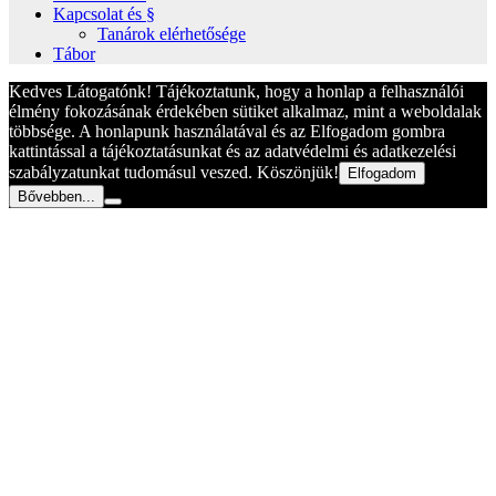
Kapcsolat és §
Tanárok elérhetősége
Tábor
Kedves Látogatónk! Tájékoztatunk, hogy a honlap a felhasználói
élmény fokozásának érdekében sütiket alkalmaz, mint a weboldalak
többsége. A honlapunk használatával és az Elfogadom gombra
kattintással a tájékoztatásunkat és az adatvédelmi és adatkezelési
szabályzatunkat tudomásul veszed. Köszönjük!
Elfogadom
Bővebben...