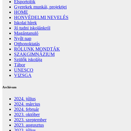
Élsportolók
Gyerekek munkái, projektjei
HOME
HONVÉDELMI NEVELÉS
Iskolai hírek
Jó tudni iskolánkról
Magántanuló
Nyílt nap
Otthonoktatás
RÓLUNK MONDTÁK
SZAKGIMNÁZIUM
Szülők iskolája
Tábor
UNESCO
VIZSGA
Archívum
2024. július
2024. március
2024. február
2023. október
2023. szeptember
2023. augusztus
2023. július