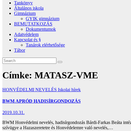
Tankönyv
Általános iskola
Gimnázium
GYIK gimnázium
BEMUTATKOZÁS
Dokumentumok
Adatvédelem
Kapcsolat és §
Tanárok elérhetősége
Tábor
Címke:
MATASZ-VME
HONVÉDELMI NEVELÉS
Iskolai hírek
BWM APRÓD HADISÍRGONDOZÁS
2019.10.31.
BWM Honvédelmi nevelés, hadisírgondozás Bárdi-Farkas Beáta int
szívügye a Hazaszeretetre és Honvédelemre való nevelés,…