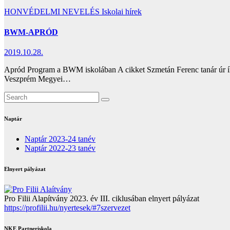
HONVÉDELMI NEVELÉS
Iskolai hírek
BWM-APRÓD
2019.10.28.
Apród Program a BWM iskolában A cikket Szmetán Ferenc tanár úr ír
Veszprém Megyei…
Naptár
Naptár 2023-24 tanév
Naptár 2022-23 tanév
Elnyert pályázat
Pro Filii Alapítvány 2023. év III. ciklusában elnyert pályázat
https://profilii.hu/nyertesek/#7szervezet
NKE Partneriskola