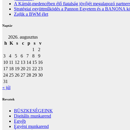
A Kárpát-medencében élő fiatalság jövőjét megalapozó partners
Stratégiai együttműködés a Pannon Egyetem és a BANONA közöt
Zajlik a BWM élet
Naptár
2026. augusztus
h
K
s
c
p
s
v
1
2
3
4
5
6
7
8
9
10
11
12
13
14
15
16
17
18
19
20
21
22
23
24
25
26
27
28
29
30
31
« júl
Rovatok
BÜSZKESÉGEINK
Digitális munkarend
Egyéb
Egyéni munkarend