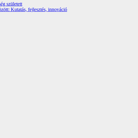
ég született
t: Kutatás, fejlesztés, innováció