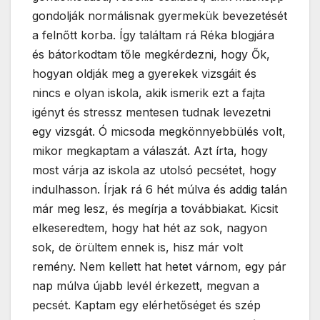
gondolják normálisnak gyermekük bevezetését
a felnőtt korba. Így találtam rá Réka blogjára
és bátorkodtam tőle megkérdezni, hogy Ők,
hogyan oldják meg a gyerekek vizsgáit és
nincs e olyan iskola, akik ismerik ezt a fajta
igényt és stressz mentesen tudnak levezetni
egy vizsgát. Ó micsoda megkönnyebbülés volt,
mikor megkaptam a válaszát. Azt írta, hogy
most várja az iskola az utolsó pecsétet, hogy
indulhasson. Írjak rá 6 hét múlva és addig talán
már meg lesz, és megírja a továbbiakat. Kicsit
elkeseredtem, hogy hat hét az sok, nagyon
sok, de örültem ennek is, hisz már volt
remény. Nem kellett hat hetet várnom, egy pár
nap múlva újabb levél érkezett, megvan a
pecsét. Kaptam egy elérhetőséget és szép