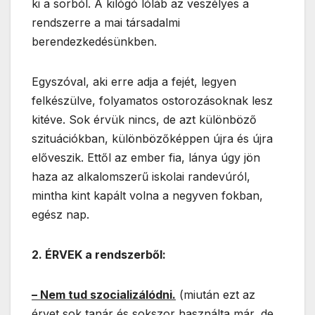
ki a sorból. A kilógó lóláb az veszélyes a
rendszerre a mai társadalmi
berendezkedésünkben.
Egyszóval, aki erre adja a fejét, legyen
felkészülve, folyamatos ostorozásoknak lesz
kitéve. Sok érvük nincs, de azt különböző
szituációkban, különbözőképpen újra és újra
előveszik. Ettől az ember fia, lánya úgy jön
haza az alkalomszerű iskolai randevúról,
mintha kint kapált volna a negyven fokban,
egész nap.
2. ÉRVEK a rendszerből:
– Nem tud szocializálódni.
(miután ezt az
érvet sok tanár és sokszor használta már, de