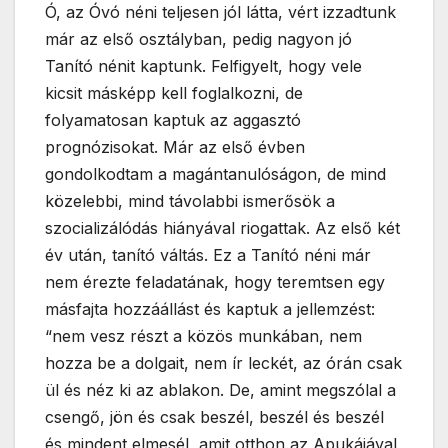
Ó, az Óvó néni teljesen jól látta, vért izzadtunk
már az első osztályban, pedig nagyon jó
Tanító nénit kaptunk. Felfigyelt, hogy vele
kicsit másképp kell foglalkozni, de
folyamatosan kaptuk az aggasztó
prognózisokat. Már az első évben
gondolkodtam a magántanulóságon, de mind
közelebbi, mind távolabbi ismerősök a
szocializálódás hiányával riogattak. Az első két
év után, tanító váltás. Ez a Tanító néni már
nem érezte feladatának, hogy teremtsen egy
másfajta hozzáállást és kaptuk a jellemzést:
“nem vesz részt a közös munkában, nem
hozza be a dolgait, nem ír leckét, az órán csak
ül és néz ki az ablakon. De, amint megszólal a
csengő, jön és csak beszél, beszél és beszél
és mindent elmesél, amit otthon az Apukájával