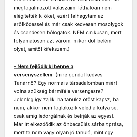
megfogalmazott válaszaim láthatóan nem
elégítették ki őket, ezért felhagytam az
erőlködéssel és már csak kedvesen mosolygok
és csendesen bólogatok. NEM cinikusan, mert
folyamatosan azt várom, mikor döf belém
olyat, amitől kifekszem.)
– Nem fejlődik ki benne a
versenyszellem.
(mire gondol kedves
Tanárnő? Egy normális társadalomban miért
volna szükség bármiféle versengésre?
Jelenleg így zajlik: ha tanulsz ötöst kapsz, ha
nem, akkor nem foglakozik veled a kutya se,
csak amíg ledorgálnak és beírják az egyest.
Már itt elkezdődik az önbecsülés sárba tiprása,
mert te nem vagy olyan jó tanuló, mint egy