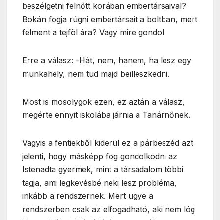
beszélgetni felnőtt korában embertársaival?
Bokán fogja rúgni embertársait a boltban, mert
felment a tejföl ára? Vagy mire gondol
Erre a válasz: -Hát, nem, hanem, ha lesz egy
munkahely, nem tud majd beilleszkedni.
Most is mosolygok ezen, ez aztán a válasz,
megérte ennyit iskolába járnia a Tanárnőnek.
Vagyis a fentiekből kiderül ez a párbeszéd azt
jelenti, hogy másképp fog gondolkodni az
Istenadta gyermek, mint a társadalom többi
tagja, ami legkevésbé neki lesz probléma,
inkább a rendszernek. Mert ugye a
rendszerben csak az elfogadható, aki nem lóg