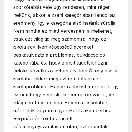
szorzótáblát vele úgy rendesen, mint régen
nekünk, akkor a zseni kategóriában landol az
eredmény. Így e kategória alsó határát súrolja.
Nem mintha ez miatt verdesném a mellemet,
csak azt világítja meg számomra, hogy az
iskola egy ilyen képességű gyereket
beskatulyázta a problémás, bukdácsolós
kategóriába és, hogy ennyit tudott kihozni
belőle. Következő évben átvittem Őt egy másik
iskolába, akkor még azt gondoltam ez
iskolaprobléma. Hamar rá kellett jönnöm, hogy
ez nemhogy nem iskola, nem is országos, de
világméretű probléma. Ebben az iskolában
ajánlották vigyem a gyereket szakemberhez.
Régimódi és földhözragadt
véleménynyilvánításom után, azt mondták,