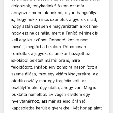
dolgoztak, ténykedtek.” Aztán ezt már
annyiszor mondták nekem, olyan hangsúllyal
is, hogy nekik nincs szünetük a gyerek miatt,
hogy aztán szépen elmagyaráztam a kicsinek,
hogy ezt ne csinálja, mert a Tanító néninek is
kell egy kis szünet. Onnantól kezve nem
mesélt, megtört a bizalom. Rohamosan
romlottak a jegyek, és amikor hazajött az
iskolából beletelt másfél óra is, mire
feloldódott. Inkább egy zombira hasonlított a
szeme állása, mint egy vidám kisgyerekre. Az
ötödik osztály már egy tragédia volt, az
osztályfőnöke úgy utálta, ahogy van. Meg is
buktatta németből. Év végén elvittem egy
nyelvtanárhoz, aki már az első órán jó
kapcsolatba került a gyerekkel. Két hónap alatt