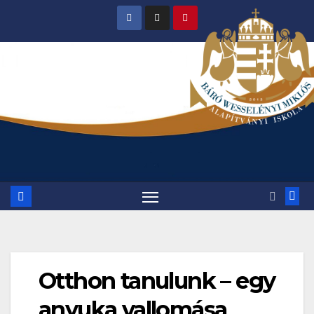
Skip
to
content
Otthon tanulunk – egy
anyuka vallomása