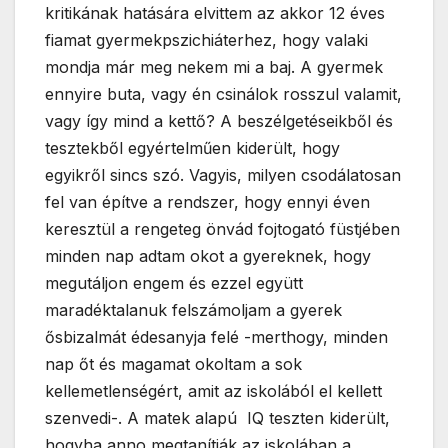
kritikának hatására elvittem az akkor 12 éves
fiamat gyermekpszichiáterhez, hogy valaki
mondja már meg nekem mi a baj. A gyermek
ennyire buta, vagy én csinálok rosszul valamit,
vagy így mind a kettő? A beszélgetéseikből és
tesztekből egyértelműen kiderült, hogy
egyikről sincs szó. Vagyis, milyen csodálatosan
fel van építve a rendszer, hogy ennyi éven
keresztül a rengeteg önvád fojtogató füstjében
minden nap adtam okot a gyereknek, hogy
megutáljon engem és ezzel együtt
maradéktalanuk felszámoljam a gyerek
ősbizalmát édesanyja felé -merthogy, minden
nap őt és magamat okoltam a sok
kellemetlenségért, amit az iskolából el kellett
szenvedi-. A matek alapú IQ teszten kiderült,
hogyha anno megtanítják az iskolában a