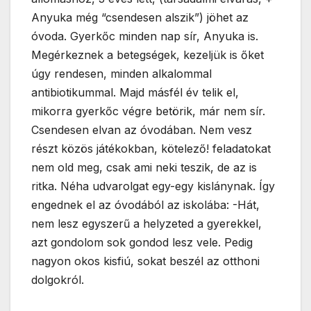
Anyuka még “csendesen alszik”) jöhet az
óvoda. Gyerkőc minden nap sír, Anyuka is.
Megérkeznek a betegségek, kezeljük is őket
úgy rendesen, minden alkalommal
antibiotikummal. Majd másfél év telik el,
mikorra gyerkőc végre betörik, már nem sír.
Csendesen elvan az óvodában. Nem vesz
részt közös játékokban, kötelező! feladatokat
nem old meg, csak ami neki teszik, de az is
ritka. Néha udvarolgat egy-egy kislánynak. Így
engednek el az óvodából az iskolába: -Hát,
nem lesz egyszerű a helyzeted a gyerekkel,
azt gondolom sok gondod lesz vele. Pedig
nagyon okos kisfiú, sokat beszél az otthoni
dolgokról.