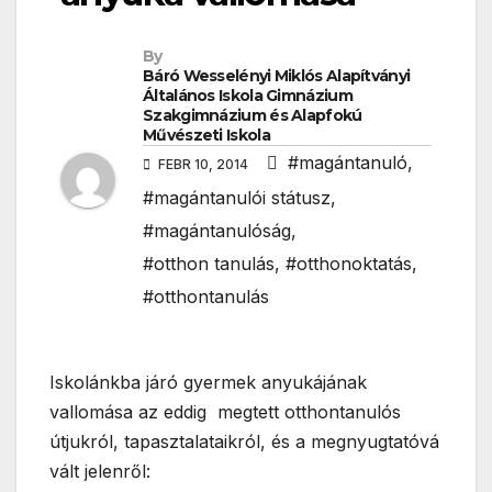
By
Báró Wesselényi Miklós Alapítványi
Általános Iskola Gimnázium
Szakgimnázium és Alapfokú
Művészeti Iskola
#magántanuló
,
FEBR 10, 2014
#magántanulói státusz
,
#magántanulóság
,
#otthon tanulás
,
#otthonoktatás
,
#otthontanulás
Iskolánkba járó gyermek anyukájának
vallomása az eddig megtett otthontanulós
útjukról, tapasztalataikról, és a megnyugtatóvá
vált jelenről: