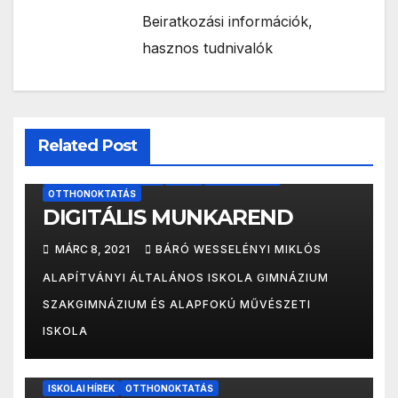
Beiratkozási információk,
hasznos tudnivalók
Related Post
DIGITÁLIS MUNKAREND
HOME
ISKOLAI HÍREK
OTTHONOKTATÁS
DIGITÁLIS MUNKAREND
MÁRC 8, 2021
BÁRÓ WESSELÉNYI MIKLÓS
ALAPÍTVÁNYI ÁLTALÁNOS ISKOLA GIMNÁZIUM
SZAKGIMNÁZIUM ÉS ALAPFOKÚ MŰVÉSZETI
ISKOLA
ISKOLAI HÍREK
OTTHONOKTATÁS