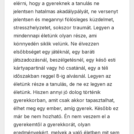
elérni, hogy a gyereknek a tanulás ne
jelentsen hatalmas akadálypályát, ne versenyt
jelentsen és megannyi fölösleges küzdelmet,
stresszhelyzetet, sokszor traumát. Legyen a
mindennapi életünk olyan része, ami
könnyedén siklik velünk. Ne élvezzen
elsőbbséget egy játéknál, egy baráti
játszadozásnál, beszélgetésnél, egy késő esti
kártyapartinál vagy hó csatánál, egy a téli
időszakban reggel 8-ig alvásnál. Legyen az
életünk része a tanulás, de ne ez legyen az
életünk. Hiszen annyi jó dolog történik
gyerekkorban, amit csak akkor tapasztalhat,
élhet meg egy ember, amíg gyerek. Később ez
már be nem hozható. Én nem veszem el a
gyerekemtől a gyerekkorát, olyan
eredményekért, melyek a való életben mit sem