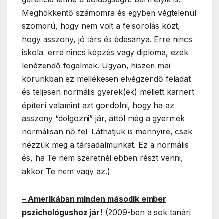
Meghökkentő számomra és egyben végtelenül
szomorú, hogy nem volt a felsorolás közt,
hogy asszony, jó társ és édesanya. Erre nincs
iskola, erre nincs képzés vagy diploma, ezek
lenézendő fogalmak. Ugyan, hiszen mai
korunkban ez mellékesen elvégzendő feladat
és teljesen normális gyerek(ek) mellett karriert
építeni valamint azt gondolni, hogy ha az
asszony “dolgozni” jár, attól még a gyermek
normálisan nő fel. Láthatjuk is mennyire, csak
nézzük meg a társadalmunkat. Ez a normális
és, ha Te nem szeretnél ebben részt venni,
akkor Te nem vagy az.)
– Amerikában minden második ember
pszichológushoz jár!
(2009-ben a sok tanári