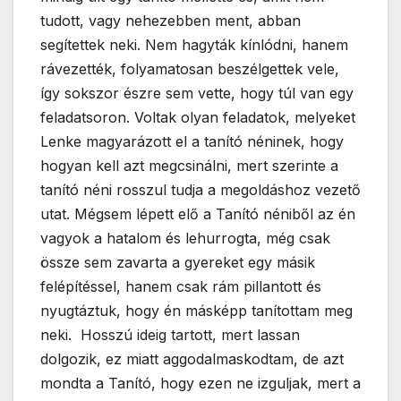
tudott, vagy nehezebben ment, abban
segítettek neki. Nem hagyták kínlódni, hanem
rávezették, folyamatosan beszélgettek vele,
így sokszor észre sem vette, hogy túl van egy
feladatsoron. Voltak olyan feladatok, melyeket
Lenke magyarázott el a tanító néninek, hogy
hogyan kell azt megcsinálni, mert szerinte a
tanító néni rosszul tudja a megoldáshoz vezető
utat. Mégsem lépett elő a Tanító néniből az én
vagyok a hatalom és lehurrogta, még csak
össze sem zavarta a gyereket egy másik
felépítéssel, hanem csak rám pillantott és
nyugtáztuk, hogy én másképp tanítottam meg
neki. Hosszú ideig tartott, mert lassan
dolgozik, ez miatt aggodalmaskodtam, de azt
mondta a Tanító, hogy ezen ne izguljak, mert a