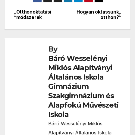
Otthonoktatási
Hogyan oktassunk
Bejegyzés
módszerek
otthon?
navigáció
By
Báró Wesselényi
Miklós Alapítványi
Általános Iskola
Gimnázium
Szakgimnázium és
Alapfokú Művészeti
Iskola
Báró Wesselényi Miklós
Alapítványi Általános Iskola