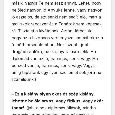
másik, vagyis Te nem érsz annyit. Lehet, hogy
belőled nagyon jó Anyuka lenne, vagy nagyon
jó asztalos, de ezt senki nem segíti elő, mert a
mai iskolarendszer és a Tanárok sem képesek
rá. Tisztelet a kivételnek. Aztán, láthatjuk,
hogy az a bizonyos versenyszellem mit okoz a
felnőtt társadalomban. Neki szebb, jobb,
drágább autóra, házra, nyaralásra telik. Ha
diplomád van az jó, ha nincs, senki vagy. Ha
pénzed van jó, ha nincs, senki vagy. Vagyis,
amíg táplálunk egy ilyen szellemet sok jóra ne
számítsunk.)
– Ez a kislány olyan okos és szép kislány,
lehetne belőle orvos, vagy fizikus, vagy akár
tanár!
(jah, a sok diplomás állások, mintha
garancia lenne a boldogságra bármelyik is.