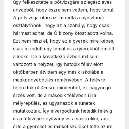
úgy felkészítette a pótvizsgára az egész éves
anyagból, hogy észre sem vettem, hogy tanul.
A pótvizsga után azt mondta a nyelvtanár
osztályfőnök, hogy az a szabály, hogy csak
hármast adhat, de Ő bizony ötöst adott volna.
Ezt nem hiszi el, hogy ez a gyerek mire képes,
csak mondott egy témát és a gyerekből ömlött
a lecke. De a következő évben mit sem
változott a helyzet, így hatodik félév előtt
októberben átvittem egy másik iskolába a
megkönnyebbülés reményében. A félévre
felhoztuk őt 4-esre mindenből, ez nagyon jó
érzés volt, de a második félévben újra
mélyrepülés, és ugyanazok a tünetek
mutatkoztak. Így elvergődtünk hetedik félévig
és a félévi bizonyítvány és a sok kritika, ami
érte a gyereket és minket szülőket tette az ire