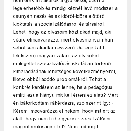
nem értik mit akarok a gyerekkel, ezért a
legelérhetőbb és mindig kéznél levő módszer a
csúnyán nézés és az időről-időre előtörő
kioktatás a szocializálódásról és társairól.
Lehet, hogy az olvasóim közt akad majd, aki
végre elmagyarázza, mert olvasmányaimban
sehol sem akadtam ésszerű, de leginkább
lélekszerű magyarázatára az oly sokat
emlegettet szocializálódás iskolában történő
kimaradásának lehetséges következményeiről,
illetve ebből adódó problémákról. Tehát a
konkrét kérdésem az lenne, ha a pedagógus
említi ezt a hiányt, mit kell érteni ez alatt? Mert
én bátorkodtam rákérdezni, szó szerint így: -
Kérem, magyarázza el nekem, hogy mit ért az
alatt, hogy nem tud a gyerek szocializálódni
magántanulósága alatt? Nem tud majd