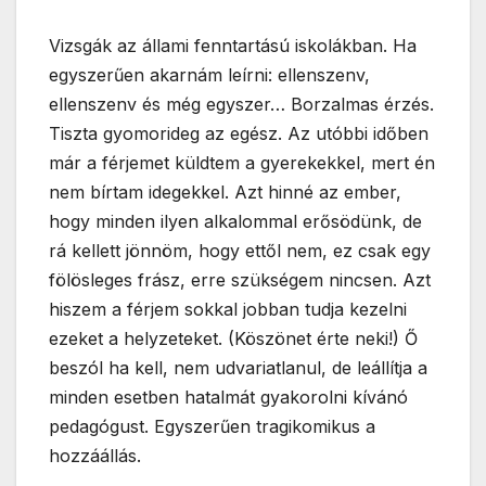
Vizsgák az állami fenntartású iskolákban. Ha
egyszerűen akarnám leírni: ellenszenv,
ellenszenv és még egyszer… Borzalmas érzés.
Tiszta gyomorideg az egész. Az utóbbi időben
már a férjemet küldtem a gyerekekkel, mert én
nem bírtam idegekkel. Azt hinné az ember,
hogy minden ilyen alkalommal erősödünk, de
rá kellett jönnöm, hogy ettől nem, ez csak egy
fölösleges frász, erre szükségem nincsen. Azt
hiszem a férjem sokkal jobban tudja kezelni
ezeket a helyzeteket. (Köszönet érte neki!) Ő
beszól ha kell, nem udvariatlanul, de leállítja a
minden esetben hatalmát gyakorolni kívánó
pedagógust. Egyszerűen tragikomikus a
hozzáállás.