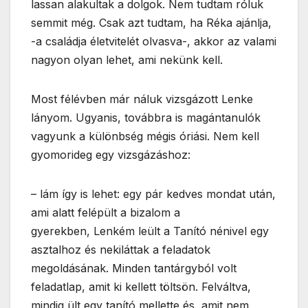
lassan alakultak a dolgok. Nem tudtam róluk
semmit még. Csak azt tudtam, ha Réka ajánlja,
-a családja életvitelét olvasva-, akkor az valami
nagyon olyan lehet, ami nekünk kell.
Most félévben már náluk vizsgázott Lenke
lányom. Ugyanis, továbbra is magántanulók
vagyunk a különbség mégis óriási. Nem kell
gyomorideg egy vizsgázáshoz:
– lám így is lehet: egy pár kedves mondat után,
ami alatt felépült a bizalom a
gyerekben, Lenkém leült a Tanító nénivel egy
asztalhoz és nekiláttak a feladatok
megoldásának. Minden tantárgyból volt
feladatlap, amit ki kellett töltsön. Felváltva,
mindig ült egy tanító mellette és, amit nem