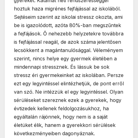
gyereket. Katámat heti rendszerességgel
hoztuk haza migrénes fejfájással az iskolából.
Sejtéseim szerint az iskolai stressz okozta, ami
be is igazolódott, azóta 80%-ban megszűntek
a fejfájások. Ő nehezebb helyzetekre továbbra
is fejfájással reagál, de azok száma jelentősen
lecsökkent a magántanulósággal. Véleményem
szerint, nincs helye egy gyermek életében a
mindennapi stressznek. És lássuk be sok
stressz éri gyermekeinket az iskolában. Persze
ezt egy legyintéssel elintézhetjük, de pont erről
van szó. Ne intézzük el egy legyintéssel. Olyan
sérüléseket szereznek ezek a gyerekek, hogy
évtizedek kellenek feldolgozásukhoz, ha
egyáltalán rájönnek, hogy nem is a saját
életüket élik, hanem a gyerekkori sérülések
következményeiben dagonyáznak.