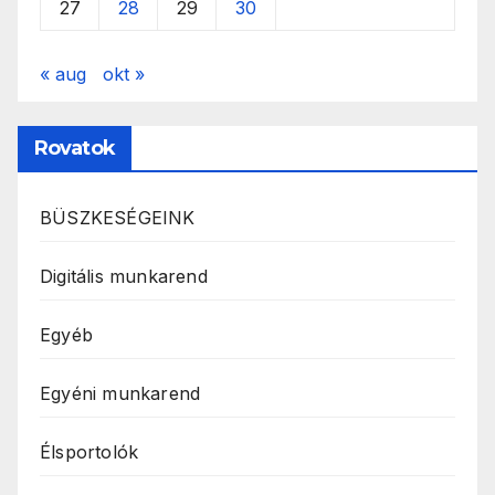
27
28
29
30
« aug
okt »
Rovatok
BÜSZKESÉGEINK
Digitális munkarend
Egyéb
Egyéni munkarend
Élsportolók