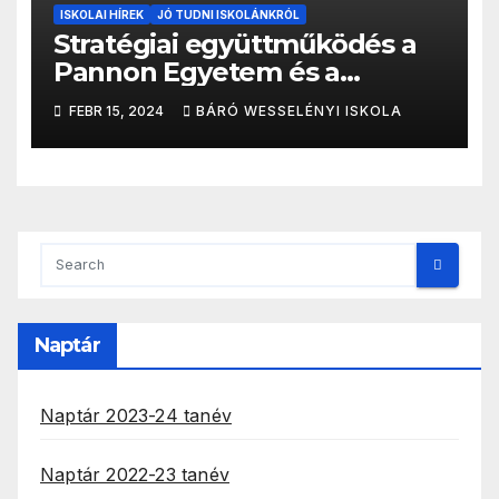
ISKOLAI HÍREK
JÓ TUDNI ISKOLÁNKRÓL
Stratégiai együttműködés a
Pannon Egyetem és a
BANONA között: Kutatás,
FEBR 15, 2024
BÁRÓ WESSELÉNYI ISKOLA
fejlesztés, innováció
Naptár
Naptár 2023-24 tanév
Naptár 2022-23 tanév