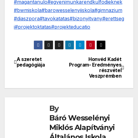
#magantanulo
#egyenimunkarendkulfodieknek
#bwmiskola
#barowesselenyiiskola
#gimnazium
#diaszpora
#tavokatatas
#bizonyitvany
#erettseg
i
#projektoktatas
#projekteducatio
A szeretet
Honvéd Kadét
Bejegyzés
pedagógiája
Program- Eredményes
részvétel
navigáció
Veszprémben
By
Báró Wesselényi
Miklós Alapítványi
Általános Iskola