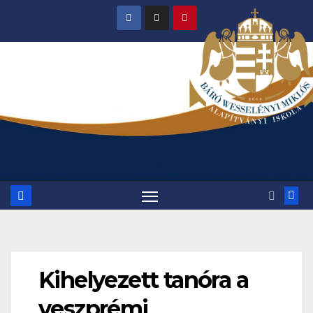
Skip
to
content
Kihelyezett tanóra a
veszprémi