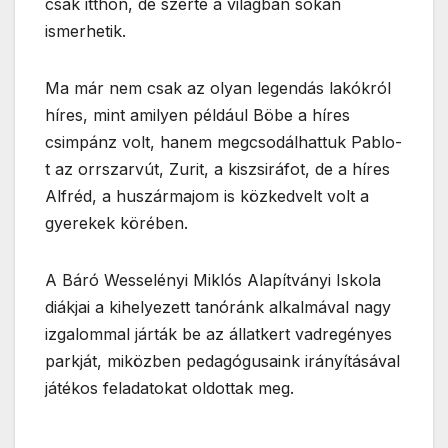
csak itthon, de szerte a világban sokan
ismerhetik.
Ma már nem csak az olyan legendás lakókról
híres, mint amilyen például Böbe a híres
csimpánz volt, hanem megcsodálhattuk Pablo-
t az orrszarvút, Zurit, a kiszsiráfot, de a híres
Alfréd, a huszármajom is közkedvelt volt a
gyerekek körében.
A Báró Wesselényi Miklós Alapítványi Iskola
diákjai a kihelyezett tanóránk alkalmával nagy
izgalommal járták be az állatkert vadregényes
parkját, miközben pedagógusaink irányításával
játékos feladatokat oldottak meg.