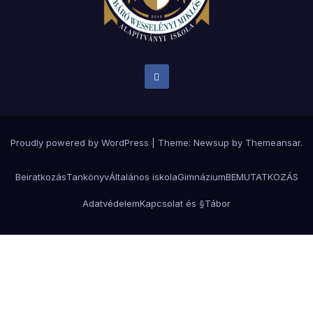
Proudly powered by WordPress
|
Theme:
Newsup
by
Themeansar
.
Beiratkozás
Tankönyv
Általános iskola
Gimnázium
BEMUTATKOZÁS
Adatvédelem
Kapcsolat és §
Tábor