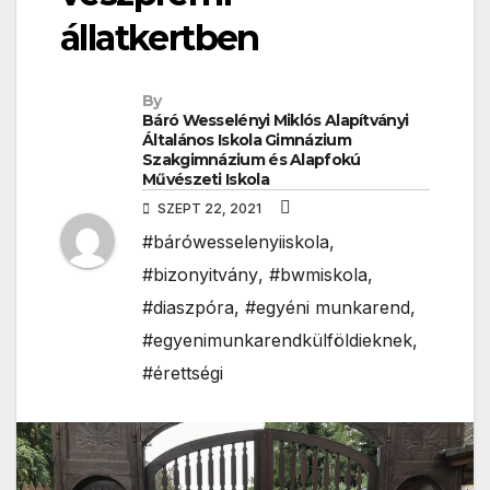
állatkertben
By
Báró Wesselényi Miklós Alapítványi
Általános Iskola Gimnázium
Szakgimnázium és Alapfokú
Művészeti Iskola
SZEPT 22, 2021
#bárówesselenyiiskola
,
#bizonyitvány
,
#bwmiskola
,
#diaszpóra
,
#egyéni munkarend
,
#egyenimunkarendkülföldieknek
,
#érettségi