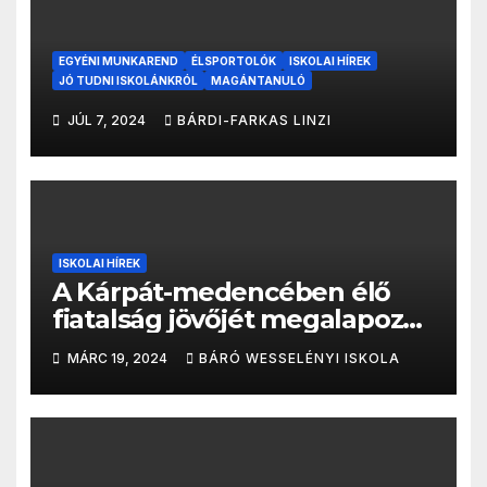
EGYÉNI MUNKAREND
ÉLSPORTOLÓK
ISKOLAI HÍREK
JÓ TUDNI ISKOLÁNKRÓL
MAGÁNTANULÓ
JÚL 7, 2024
BÁRDI-FARKAS LINZI
ISKOLAI HÍREK
A Kárpát-medencében élő
fiatalság jövőjét megalapozó
partnerség született
MÁRC 19, 2024
BÁRÓ WESSELÉNYI ISKOLA